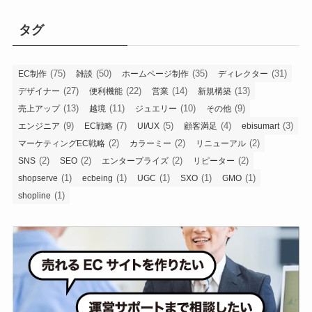
カ
イ
タグ
ブ
(75)
(50)
(35)
(31)
EC制作
雑談
ホームページ制作
ディレクター
(27)
(22)
(14)
(13)
デザイナー
便利機能
営業
新規構築
(13)
(11)
(10)
(9)
売上アップ
越境
ジュエリー
その他
(9)
(7)
(5)
(4)
(3)
エンジニア
EC戦略
UI/UX
顧客満足
ebisumart
(2)
(2)
(2)
マーケティングEC戦略
カラーミー
リニューアル
(2)
(2)
(2)
(2)
SNS
SEO
エンタープライズ
リピーター
(1)
(1)
(1)
(1)
(1)
shopserve
ecbeing
UGC
SXO
GMO
(1)
shopline