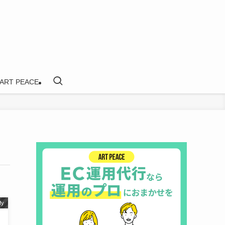
ART PEACE
fy