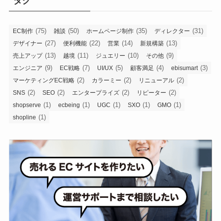
タグ
ブ
(75)
(50)
(35)
(31)
EC制作
雑談
ホームページ制作
ディレクター
(27)
(22)
(14)
(13)
デザイナー
便利機能
営業
新規構築
(13)
(11)
(10)
(9)
売上アップ
越境
ジュエリー
その他
(9)
(7)
(5)
(4)
(3)
エンジニア
EC戦略
UI/UX
顧客満足
ebisumart
(2)
(2)
(2)
マーケティングEC戦略
カラーミー
リニューアル
(2)
(2)
(2)
(2)
SNS
SEO
エンタープライズ
リピーター
(1)
(1)
(1)
(1)
(1)
shopserve
ecbeing
UGC
SXO
GMO
(1)
shopline