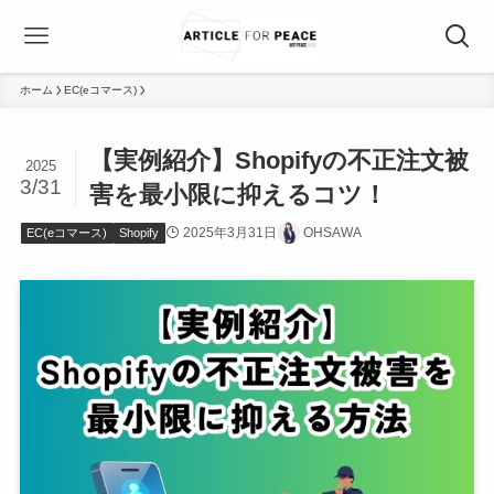
ホーム
EC(eコマース)
【実例紹介】Shopifyの不正注文被
2025
3/31
害を最小限に抑えるコツ！
2025年3月31日
OHSAWA
EC(eコマース)
Shopify