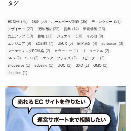
タグ
ブ
(75)
(50)
(35)
(31)
EC制作
雑談
ホームページ制作
ディレクター
(27)
(22)
(14)
(13)
デザイナー
便利機能
営業
新規構築
(13)
(11)
(10)
(9)
売上アップ
越境
ジュエリー
その他
(9)
(7)
(5)
(4)
(3)
エンジニア
EC戦略
UI/UX
顧客満足
ebisumart
(2)
(2)
(2)
マーケティングEC戦略
カラーミー
リニューアル
(2)
(2)
(2)
(2)
SNS
SEO
エンタープライズ
リピーター
(1)
(1)
(1)
(1)
(1)
shopserve
ecbeing
UGC
SXO
GMO
(1)
shopline