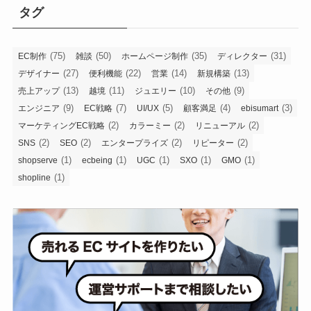
イ
タグ
ブ
(75)
(50)
(35)
(31)
EC制作
雑談
ホームページ制作
ディレクター
(27)
(22)
(14)
(13)
デザイナー
便利機能
営業
新規構築
(13)
(11)
(10)
(9)
売上アップ
越境
ジュエリー
その他
(9)
(7)
(5)
(4)
(3)
エンジニア
EC戦略
UI/UX
顧客満足
ebisumart
(2)
(2)
(2)
マーケティングEC戦略
カラーミー
リニューアル
(2)
(2)
(2)
(2)
SNS
SEO
エンタープライズ
リピーター
(1)
(1)
(1)
(1)
(1)
shopserve
ecbeing
UGC
SXO
GMO
(1)
shopline