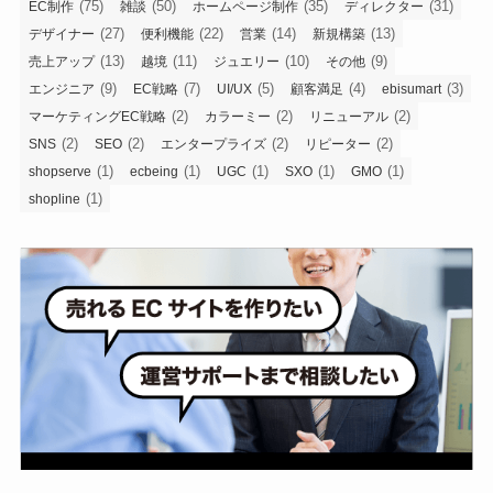
(75)
(50)
(35)
(31)
EC制作
雑談
ホームページ制作
ディレクター
(27)
(22)
(14)
(13)
デザイナー
便利機能
営業
新規構築
(13)
(11)
(10)
(9)
売上アップ
越境
ジュエリー
その他
(9)
(7)
(5)
(4)
(3)
エンジニア
EC戦略
UI/UX
顧客満足
ebisumart
(2)
(2)
(2)
マーケティングEC戦略
カラーミー
リニューアル
(2)
(2)
(2)
(2)
SNS
SEO
エンタープライズ
リピーター
(1)
(1)
(1)
(1)
(1)
shopserve
ecbeing
UGC
SXO
GMO
(1)
shopline