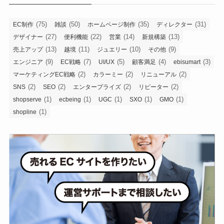
(75)
(50)
(35)
(31)
EC制作
雑談
ホームページ制作
ディレクター
(27)
(22)
(14)
(13)
デザイナー
便利機能
営業
新規構築
(13)
(11)
(10)
(9)
売上アップ
越境
ジュエリー
その他
(9)
(7)
(5)
(4)
(3)
エンジニア
EC戦略
UI/UX
顧客満足
ebisumart
(2)
(2)
(2)
マーケティングEC戦略
カラーミー
リニューアル
(2)
(2)
(2)
(2)
SNS
SEO
エンタープライズ
リピーター
(1)
(1)
(1)
(1)
(1)
shopserve
ecbeing
UGC
SXO
GMO
(1)
shopline