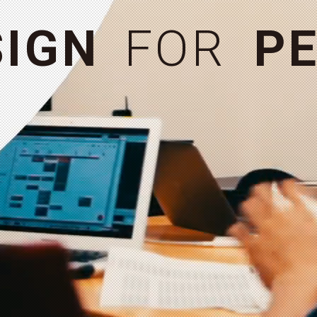
お問い合わせ
＋
S
I
G
N
F
O
R
P
E
MORE