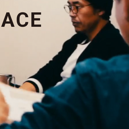
A
C
E