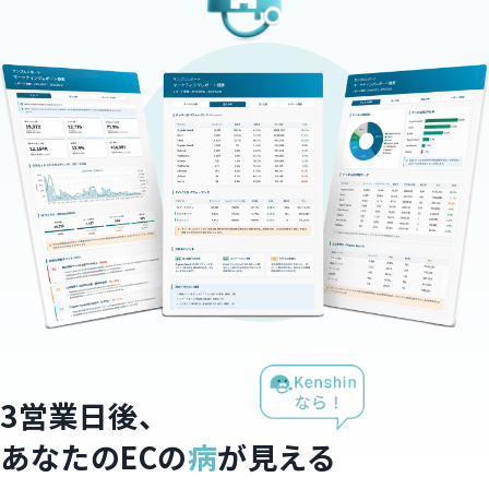
3営業日後、
あなたのECの
病
が見える