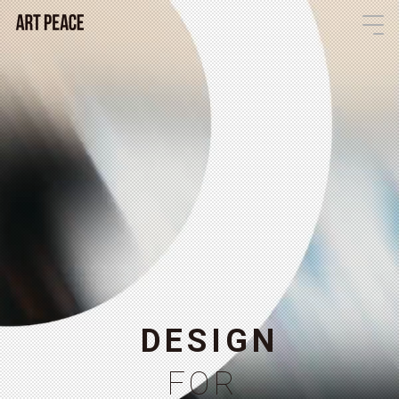
D
E
S
I
G
N
F
O
R