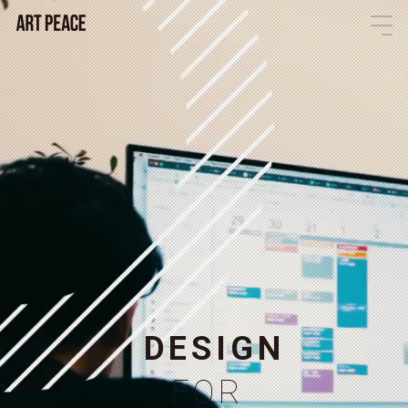
D
E
S
I
G
N
F
O
R