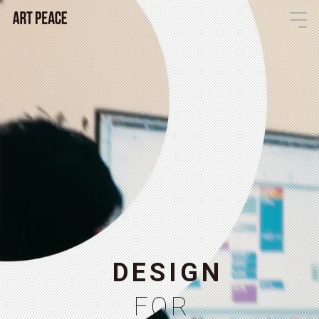
D
E
S
I
G
N
F
O
R