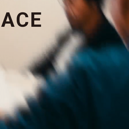
A
C
E