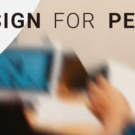
お問い合わせ
＋
S
I
G
N
F
O
R
P
E
MORE