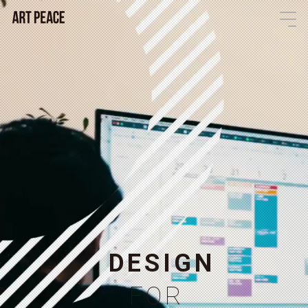
D
E
S
I
G
N
F
O
R