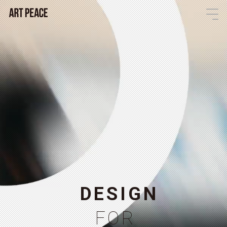
D
E
S
I
G
N
F
O
R