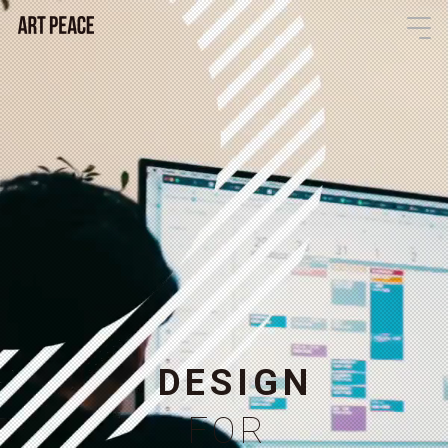
D
E
S
I
G
N
F
O
R