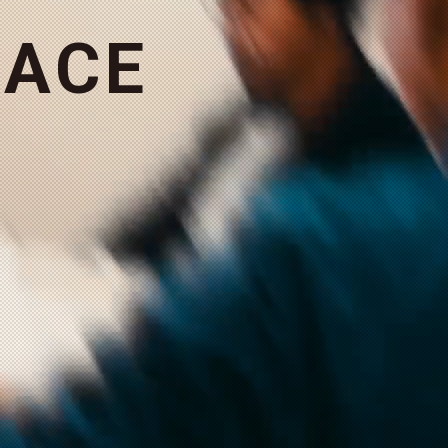
A
C
E