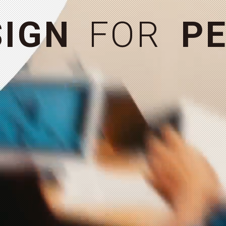
お問い合わせ
＋
S
I
G
N
F
O
R
P
E
MORE