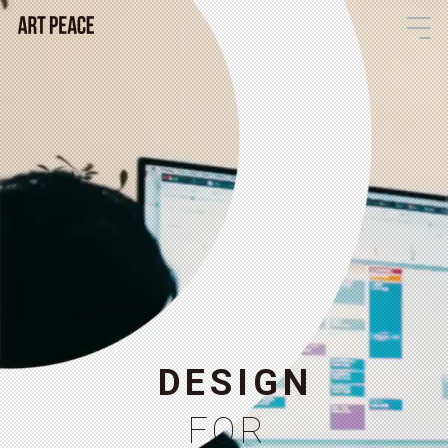
D
E
S
I
G
N
F
O
R