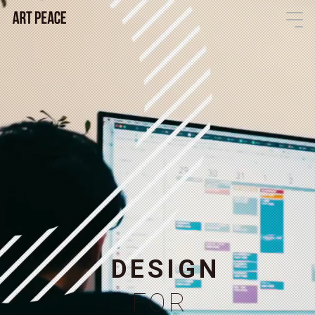
D
E
S
I
G
N
F
O
R