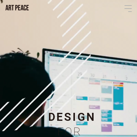
D
E
S
I
G
N
F
O
R