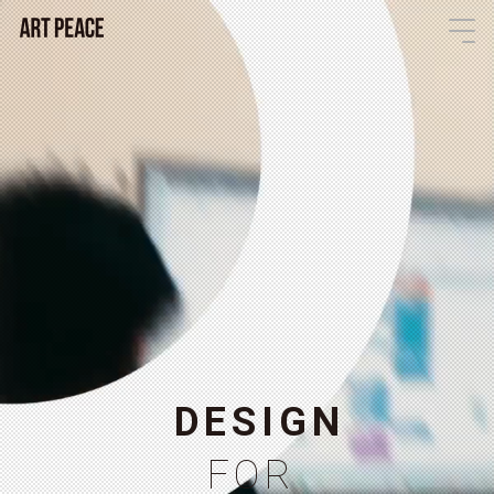
D
E
S
I
G
N
F
O
R