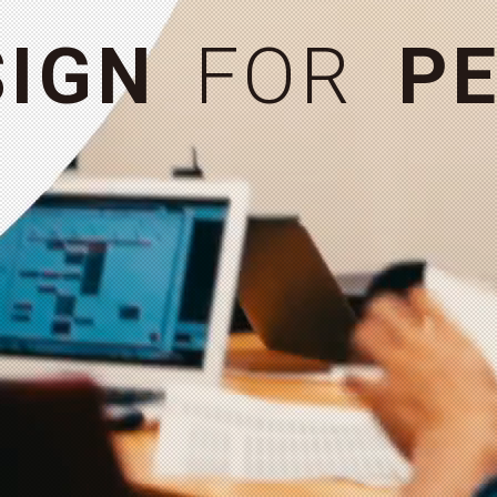
お問い合わせ
＋
S
I
G
N
F
O
R
P
E
MORE