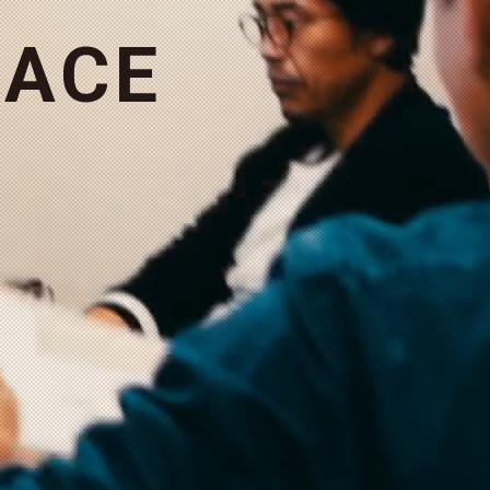
A
C
E