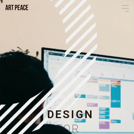
D
E
S
I
G
N
F
O
R