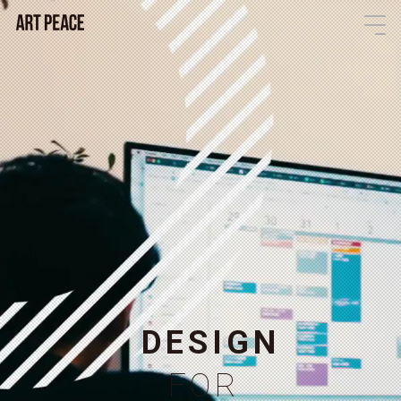
D
E
S
I
G
N
F
O
R