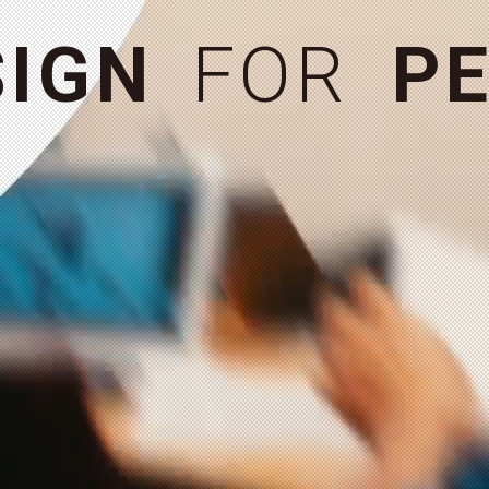
お問い合わせ
＋
S
I
G
N
F
O
R
P
E
MORE