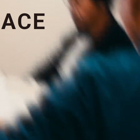
A
C
E