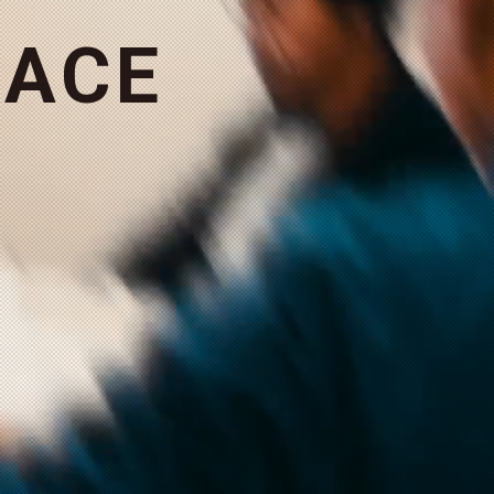
A
C
E