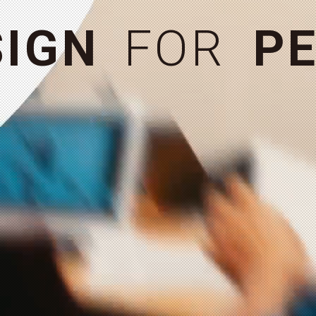
お問い合わせ
＋
S
I
G
N
F
O
R
P
E
MORE