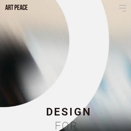
D
E
S
I
G
N
F
O
R