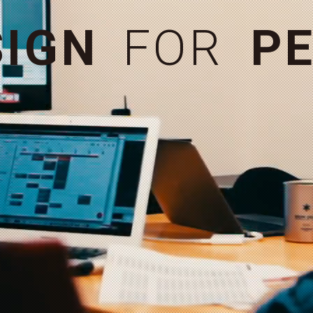
お問い合わせ
＋
S
I
G
N
F
O
R
P
E
MORE