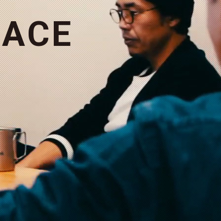
A
C
E