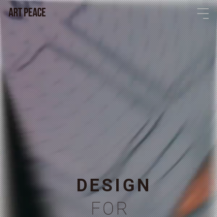
D
E
S
I
G
N
F
O
R