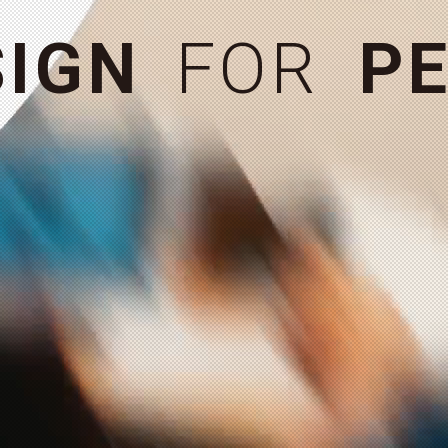
お問い合わせ
＋
S
I
G
N
F
O
R
P
E
MORE