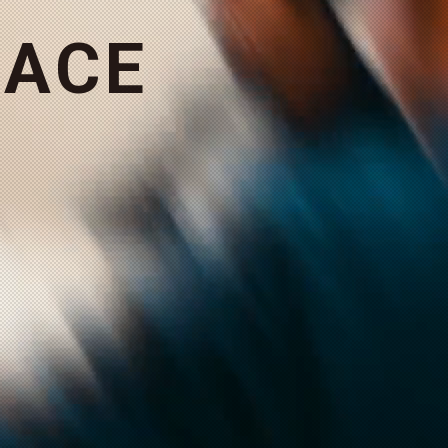
A
C
E